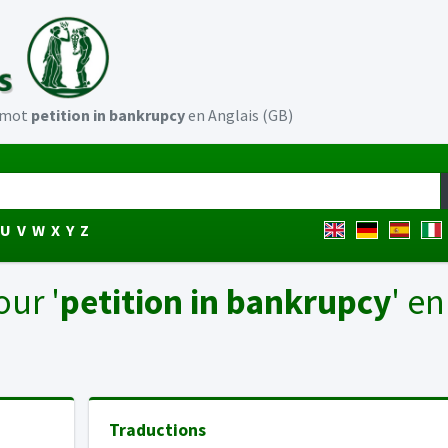
u mot
petition in bankrupcy
en Anglais (GB)
U
V
W
X
Y
Z
our '
petition in bankrupcy
' en
Traductions