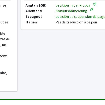
prise
Anglais (GB)
petition in bankrupcy
Allemand
Konkursanmeldung
Espagnol
petición de suspensión de pag
eut se
Italien
Pas de traduction à ce jour
able
état de
, un
ement
aire,