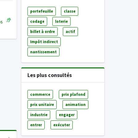
portefeuille
classe
os
codage
loterie
billet à ordre
actif
Impôt indirect
nantissement
Les plus consultés
commerce
prix plafond
prix unitaire
animation
industrie
engager
entrer
exécuter