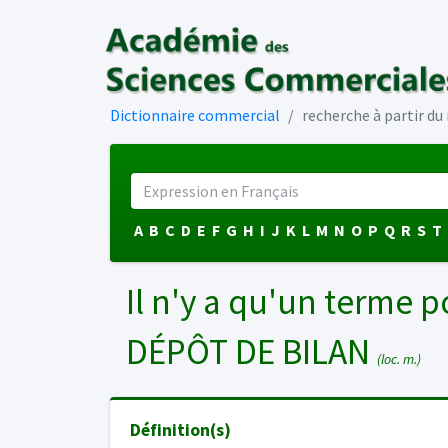
Dictionnaire commercial
recherche à partir d
A
B
C
D
E
F
G
H
I
J
K
L
M
N
O
P
Q
R
S
T
Il n'y a qu'un terme p
DÉPÔT DE BILAN
(loc. m.)
Définition(s)