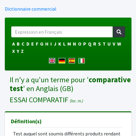
Dictionnaire commercial
A
B
C
D
E
F
G
H
I
J
K
L
M
N
O
P
Q
R
S
T
U
V
W
X
Y
Z
Il n'y a qu'un terme pour '
comparative
test
' en Anglais (GB)
ESSAI COMPARATIF
(loc. m.)
Définition(s)
Test auquel sont soumis différents produits rendant