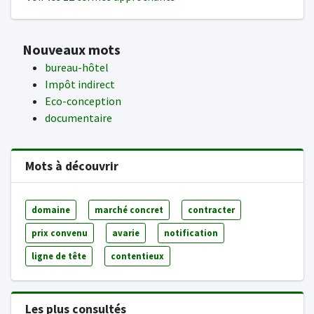
Nouveaux mots
bureau-hôtel
Impôt indirect
Eco-conception
documentaire
Mots à découvrir
domaine
marché concret
contracter
prix convenu
avarie
notification
ligne de tête
contentieux
Les plus consultés