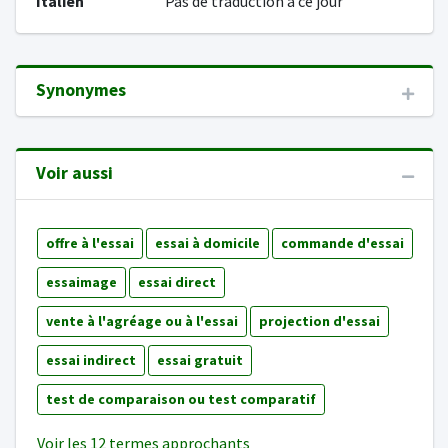
Italien
Pas de traduction à ce jour
Synonymes
Voir aussi
offre à l'essai
essai à domicile
commande d'essai
essaimage
essai direct
vente à l'agréage ou à l'essai
projection d'essai
essai indirect
essai gratuit
test de comparaison ou test comparatif
Voir les 12 termes approchants