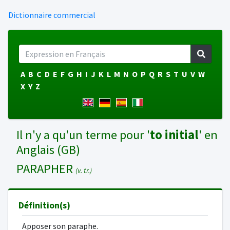
Dictionnaire commercial
A
B
C
D
E
F
G
H
I
J
K
L
M
N
O
P
Q
R
S
T
U
V
W
X
Y
Z
Il n'y a qu'un terme pour '
to initial
' en
Anglais (GB)
PARAPHER
(v. tr.)
Définition(s)
Apposer son paraphe.