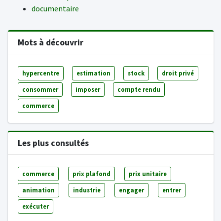
documentaire
Mots à découvrir
hypercentre
estimation
stock
droit privé
consommer
imposer
compte rendu
commerce
Les plus consultés
commerce
prix plafond
prix unitaire
animation
industrie
engager
entrer
exécuter