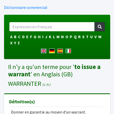
Dictionnaire commercial
A
B
C
D
E
F
G
H
I
J
K
L
M
N
O
P
Q
R
S
T
U
V
W
X
Y
Z
Il n'y a qu'un terme pour '
to issue a
warrant
' en Anglais (GB)
WARRANTER
(v. tr.)
Définition(s)
Donner en garantie au moyen d'un warrant.