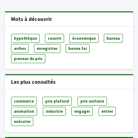
Mots à découvrir
hypothèque
couvrir
économique
bureau
arrhes
enregistrer
bonne foi
preneur de prix
Les plus consultés
commerce
prix plafond
prix unitaire
animation
industrie
engager
entrer
exécuter