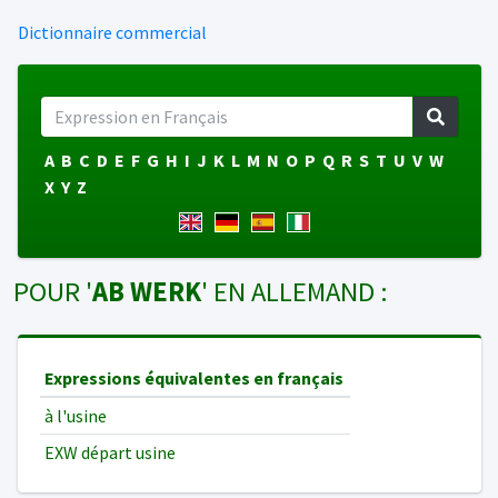
Dictionnaire commercial
A
B
C
D
E
F
G
H
I
J
K
L
M
N
O
P
Q
R
S
T
U
V
W
X
Y
Z
POUR '
AB WERK
' EN ALLEMAND :
Expressions équivalentes en français
à l'usine
EXW départ usine