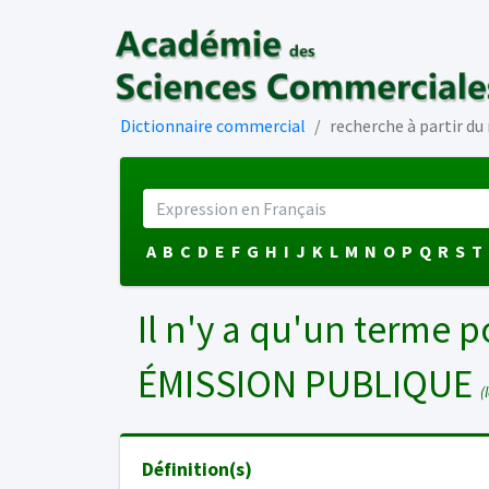
Dictionnaire commercial
recherche à partir d
A
B
C
D
E
F
G
H
I
J
K
L
M
N
O
P
Q
R
S
T
Il n'y a qu'un terme p
ÉMISSION PUBLIQUE
(l
Définition(s)