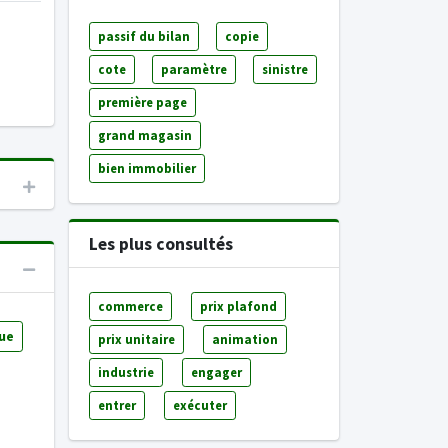
passif du bilan
copie
cote
paramètre
sinistre
première page
grand magasin
bien immobilier
Les plus consultés
commerce
prix plafond
ue
prix unitaire
animation
industrie
engager
entrer
exécuter