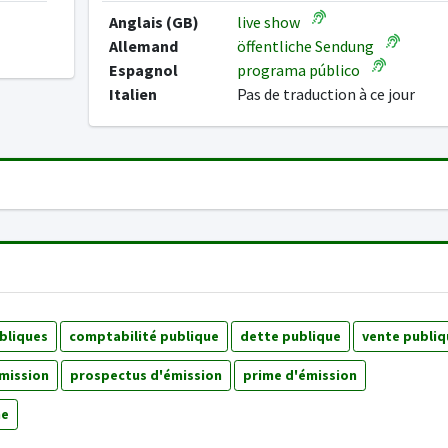
Anglais (GB)
live show
Allemand
öffentliche Sendung
Espagnol
programa público
Italien
Pas de traduction à ce jour
bliques
comptabilité publique
dette publique
vente publiq
émission
prospectus d'émission
prime d'émission
ne