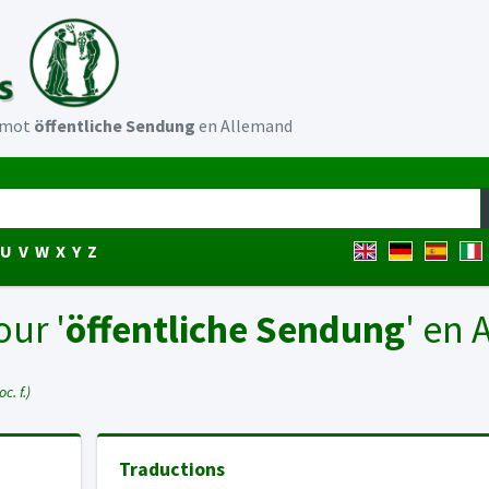
u mot
öffentliche Sendung
en Allemand
U
V
W
X
Y
Z
our '
öffentliche Sendung
' en
oc. f.)
Traductions