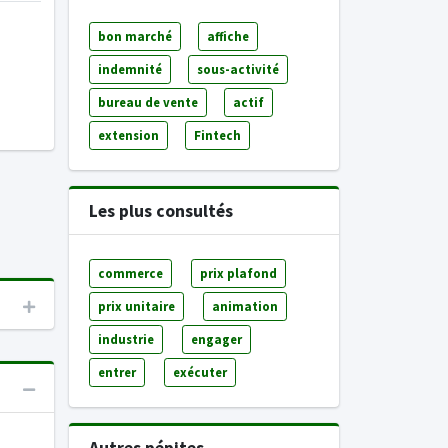
bon marché
affiche
indemnité
sous-activité
bureau de vente
actif
extension
Fintech
Les plus consultés
commerce
prix plafond
prix unitaire
animation
industrie
engager
entrer
exécuter