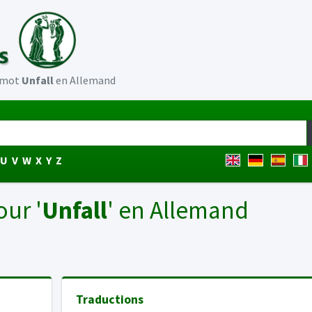
u mot
Unfall
en Allemand
U
V
W
X
Y
Z
our '
Unfall
' en Allemand
Traductions