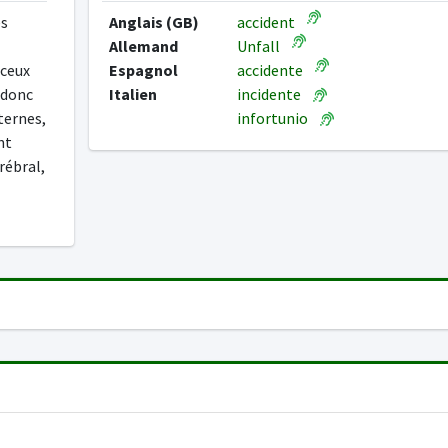
es
Anglais (GB)
accident
Allemand
Unfall
 ceux
Espagnol
accidente
 donc
Italien
incidente
ternes,
infortunio
nt
rébral,