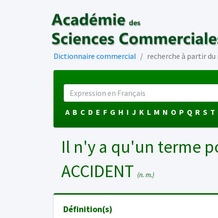
Dictionnaire commercial
recherche à partir d
A
B
C
D
E
F
G
H
I
J
K
L
M
N
O
P
Q
R
S
T
Il n'y a qu'un terme p
ACCIDENT
(n. m.)
Définition(s)