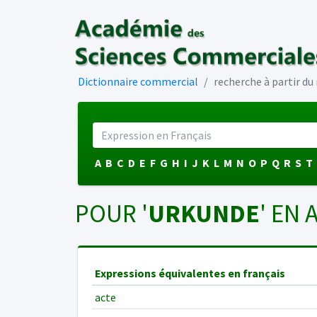
Dictionnaire commercial
recherche à partir d
A
B
C
D
E
F
G
H
I
J
K
L
M
N
O
P
Q
R
S
T
POUR '
URKUNDE
' EN 
Expressions équivalentes en français
acte