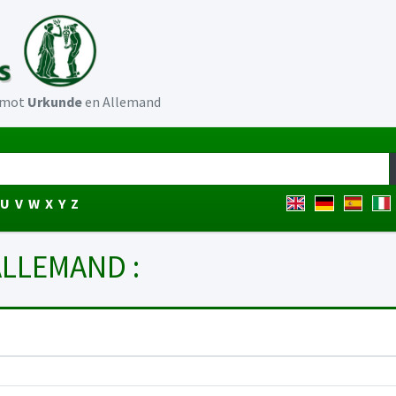
u mot
Urkunde
en Allemand
U
V
W
X
Y
Z
ALLEMAND :