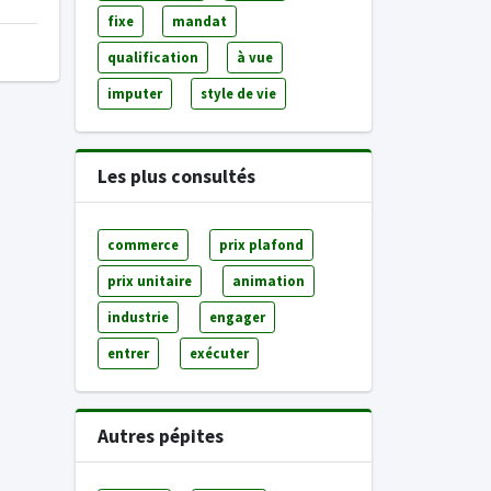
fixe
mandat
qualification
à vue
imputer
style de vie
Les plus consultés
commerce
prix plafond
prix unitaire
animation
industrie
engager
entrer
exécuter
Autres pépites