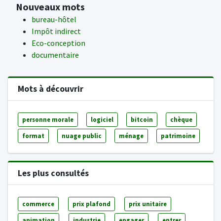
Nouveaux mots
bureau-hôtel
Impôt indirect
Eco-conception
documentaire
Mots à découvrir
personne morale
logiciel
bitcoin
chèque
format
nuage public
ménage
patrimoine
Les plus consultés
commerce
prix plafond
prix unitaire
animation
industrie
engager
entrer