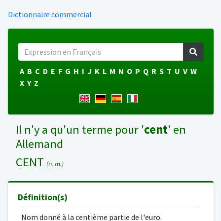
Dictionnaire commercial
A
B
C
D
E
F
G
H
I
J
K
L
M
N
O
P
Q
R
S
T
U
V
W
X
Y
Z
Il n'y a qu'un terme pour '
cent
' en
Allemand
CENT
(n. m.)
Définition(s)
Nom donné à la centième partie de l'euro.