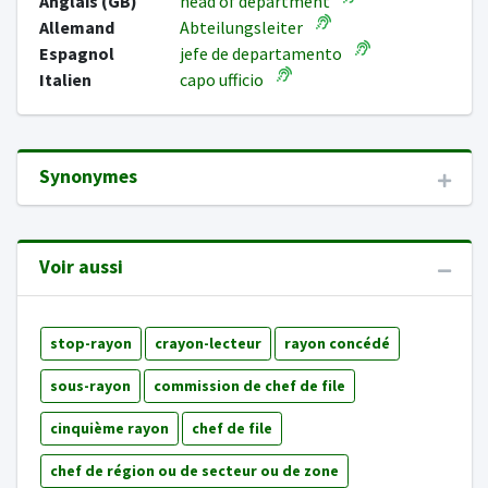
Anglais (GB)
head of department
Allemand
Abteilungsleiter
Espagnol
jefe de departamento
Italien
capo ufficio
Synonymes
Voir aussi
stop-rayon
crayon-lecteur
rayon concédé
sous-rayon
commission de chef de file
cinquième rayon
chef de file
chef de région ou de secteur ou de zone