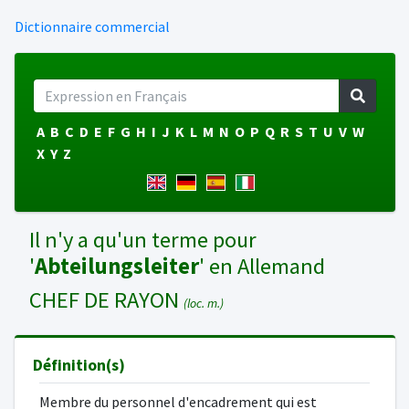
Dictionnaire commercial
A
B
C
D
E
F
G
H
I
J
K
L
M
N
O
P
Q
R
S
T
U
V
W
X
Y
Z
Il n'y a qu'un terme pour
'
Abteilungsleiter
' en Allemand
CHEF DE RAYON
(loc. m.)
Définition(s)
Membre du personnel d'encadrement qui est