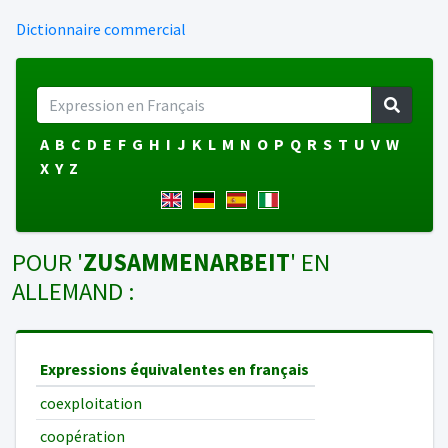
Dictionnaire commercial
A
B
C
D
E
F
G
H
I
J
K
L
M
N
O
P
Q
R
S
T
U
V
W
X
Y
Z
POUR '
ZUSAMMENARBEIT
' EN
ALLEMAND :
Expressions équivalentes en français
coexploitation
coopération