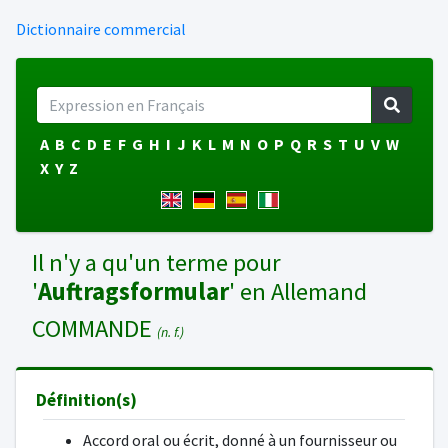
Dictionnaire commercial
A
B
C
D
E
F
G
H
I
J
K
L
M
N
O
P
Q
R
S
T
U
V
W
X
Y
Z
Il n'y a qu'un terme pour
'
Auftragsformular
' en Allemand
COMMANDE
(n. f.)
Définition(s)
Accord oral ou écrit, donné à un fournisseur ou