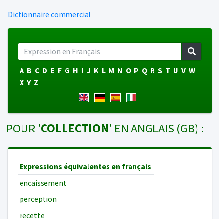
Dictionnaire commercial
A
B
C
D
E
F
G
H
I
J
K
L
M
N
O
P
Q
R
S
T
U
V
W
X
Y
Z
POUR '
COLLECTION
' EN ANGLAIS (GB) :
Expressions équivalentes en français
encaissement
perception
recette