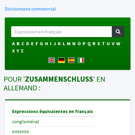
Dictionnaire commercial
A
B
C
D
E
F
G
H
I
J
K
L
M
N
O
P
Q
R
S
T
U
V
W
X
Y
Z
POUR '
ZUSAMMENSCHLUSS
' EN
ALLEMAND :
Expressions équivalentes en français
conglomérat
entente