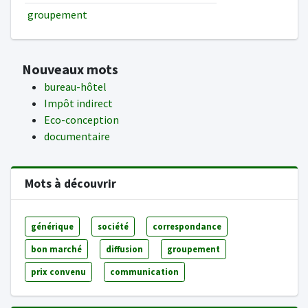
groupement
Nouveaux mots
bureau-hôtel
Impôt indirect
Eco-conception
documentaire
Mots à découvrir
générique
société
correspondance
bon marché
diffusion
groupement
prix convenu
communication