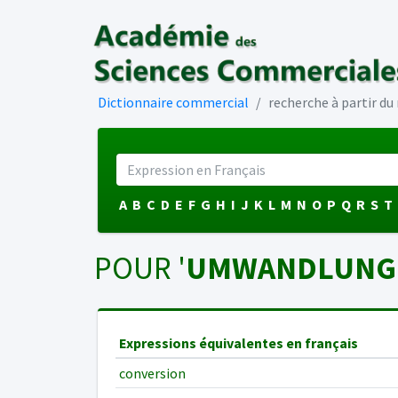
Dictionnaire commercial
recherche à partir d
A
B
C
D
E
F
G
H
I
J
K
L
M
N
O
P
Q
R
S
T
POUR '
UMWANDLUNG
Expressions équivalentes en français
conversion