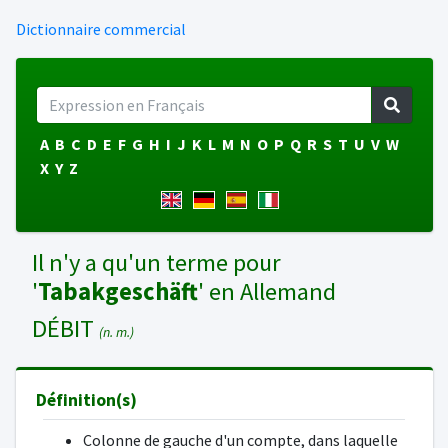
Dictionnaire commercial
A
B
C
D
E
F
G
H
I
J
K
L
M
N
O
P
Q
R
S
T
U
V
W
X
Y
Z
Il n'y a qu'un terme pour
'
Tabakgeschäft
' en Allemand
DÉBIT
(n. m.)
Définition(s)
Colonne de gauche d'un compte, dans laquelle