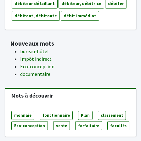
débiteur défaillant
débiteur, débitrice
débiter
débitant, débitante
débit immédiat
Nouveaux mots
bureau-hôtel
Impôt indirect
Eco-conception
documentaire
Mots à découvrir
monnaie
fonctionnaire
Plan
classement
Eco-conception
vente
forfaitaire
facultés