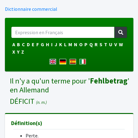
Dictionnaire commercial
A
B
C
D
E
F
G
H
I
J
K
L
M
N
O
P
Q
R
S
T
U
V
W
X
Y
Z
Il n'y a qu'un terme pour '
Fehlbetrag
'
en Allemand
DÉFICIT
(n. m.)
Définition(s)
Perte.