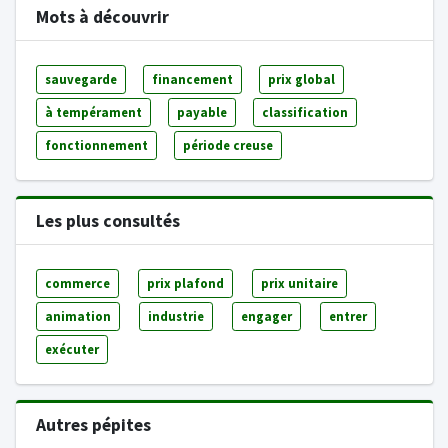
Mots à découvrir
sauvegarde
financement
prix global
à tempérament
payable
classification
fonctionnement
période creuse
Les plus consultés
commerce
prix plafond
prix unitaire
animation
industrie
engager
entrer
exécuter
Autres pépites