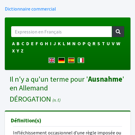
Dictionnaire commercial
A
B
C
D
E
F
G
H
I
J
K
L
M
N
O
P
Q
R
S
T
U
V
W
X
Y
Z
Il n'y a qu'un terme pour '
Ausnahme
'
en Allemand
DÉROGATION
(n. f.)
Définition(s)
Infléchissement occasionnel d'une règle imposée ou