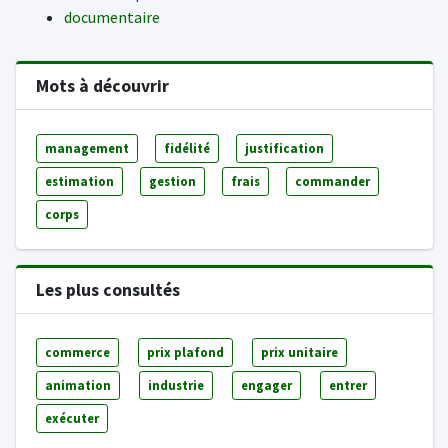
documentaire
Mots à découvrir
management
fidélité
justification
estimation
gestion
frais
commander
corps
Les plus consultés
commerce
prix plafond
prix unitaire
animation
industrie
engager
entrer
exécuter