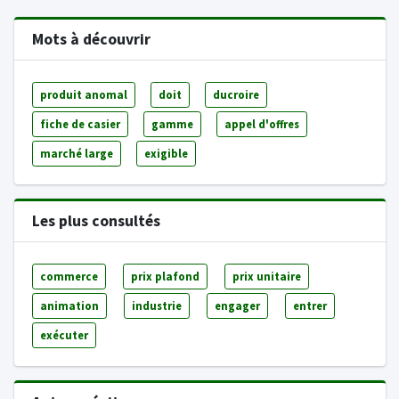
Mots à découvrir
produit anomal
doit
ducroire
fiche de casier
gamme
appel d'offres
marché large
exigible
Les plus consultés
commerce
prix plafond
prix unitaire
animation
industrie
engager
entrer
exécuter