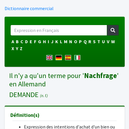
Dictionnaire commercial
A
B
C
D
E
F
G
H
I
J
K
L
M
N
O
P
Q
R
S
T
U
V
W
X
Y
Z
Il n'y a qu'un terme pour '
Nachfrage
'
en Allemand
DEMANDE
(n. f.)
Définition(s)
Expression des intentions d'achat d'un bien ou