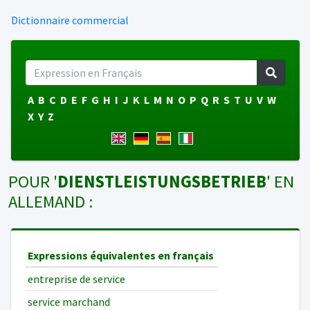
Dictionnaire commercial
A
B
C
D
E
F
G
H
I
J
K
L
M
N
O
P
Q
R
S
T
U
V
W
X
Y
Z
POUR '
DIENSTLEISTUNGSBETRIEB
' EN
ALLEMAND :
Expressions équivalentes en français
entreprise de service
service marchand