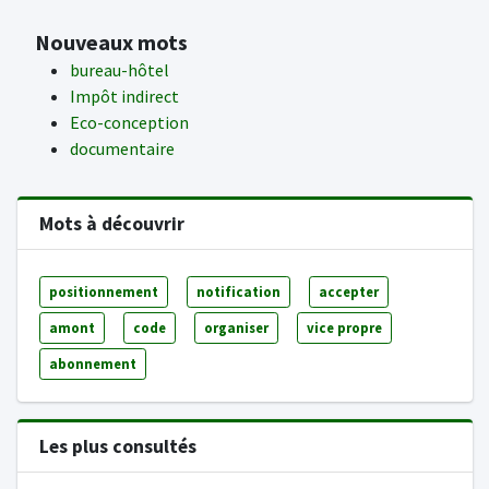
Nouveaux mots
bureau-hôtel
Impôt indirect
Eco-conception
documentaire
Mots à découvrir
positionnement
notification
accepter
amont
code
organiser
vice propre
abonnement
Les plus consultés