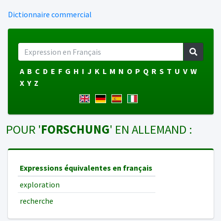
Dictionnaire commercial
A
B
C
D
E
F
G
H
I
J
K
L
M
N
O
P
Q
R
S
T
U
V
W
X
Y
Z
POUR '
FORSCHUNG
' EN ALLEMAND :
Expressions équivalentes en français
exploration
recherche