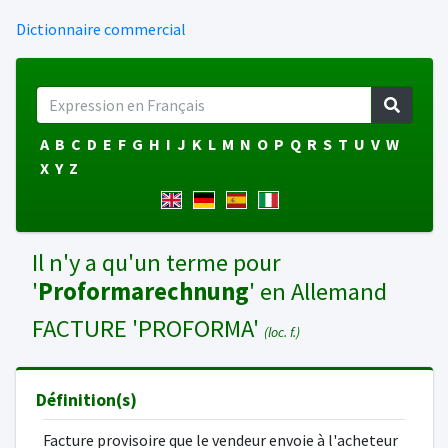
Dictionnaire commercial
A
B
C
D
E
F
G
H
I
J
K
L
M
N
O
P
Q
R
S
T
U
V
W
X
Y
Z
Il n'y a qu'un terme pour
'
Proformarechnung
' en Allemand
FACTURE 'PROFORMA'
(loc. f.)
Définition(s)
Facture provisoire que le vendeur envoie à l'acheteur