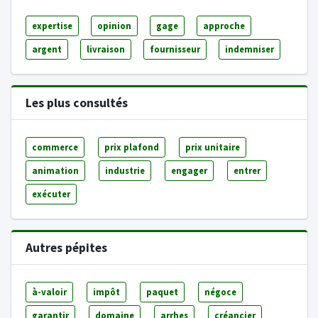
expertise
opinion
gage
approche
argent
livraison
fournisseur
indemniser
Les plus consultés
commerce
prix plafond
prix unitaire
animation
industrie
engager
entrer
exécuter
Autres pépites
à-valoir
impôt
paquet
négoce
garantir
domaine
arrhes
créancier