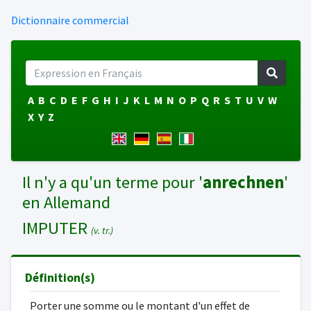
Dictionnaire commercial
A
B
C
D
E
F
G
H
I
J
K
L
M
N
O
P
Q
R
S
T
U
V
W
X
Y
Z
Il n'y a qu'un terme pour '
anrechnen
'
en Allemand
IMPUTER
(v. tr.)
Définition(s)
Porter une somme ou le montant d'un effet de