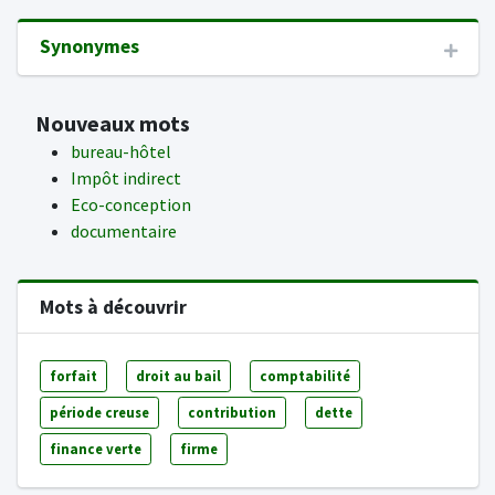
Synonymes
Nouveaux mots
bureau-hôtel
Impôt indirect
Eco-conception
documentaire
Mots à découvrir
forfait
droit au bail
comptabilité
période creuse
contribution
dette
finance verte
firme