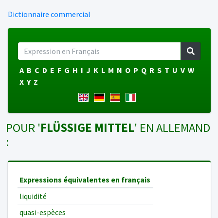
Dictionnaire commercial
A
B
C
D
E
F
G
H
I
J
K
L
M
N
O
P
Q
R
S
T
U
V
W
X
Y
Z
POUR '
FLÜSSIGE MITTEL
' EN ALLEMAND
:
Expressions équivalentes en français
liquidité
quasi-espèces