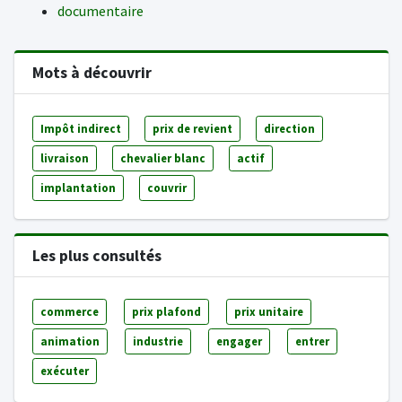
documentaire
Mots à découvrir
Impôt indirect
prix de revient
direction
livraison
chevalier blanc
actif
implantation
couvrir
Les plus consultés
commerce
prix plafond
prix unitaire
animation
industrie
engager
entrer
exécuter