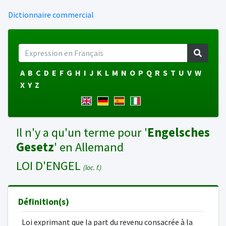
Dictionnaire commercial
A
B
C
D
E
F
G
H
I
J
K
L
M
N
O
P
Q
R
S
T
U
V
W
X
Y
Z
Il n'y a qu'un terme pour '
Engelsches
Gesetz
' en Allemand
LOI D'ENGEL
(loc. f.)
Définition(s)
Loi exprimant que la part du revenu consacrée à la