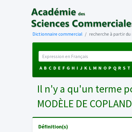
Dictionnaire commercial
recherche à partir d
A
B
C
D
E
F
G
H
I
J
K
L
M
N
O
P
Q
R
S
T
Il n'y a qu'un terme p
MODÈLE DE COPLAN
Définition(s)