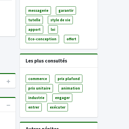
messagerie
garantir
tutelle
style de vie
apport
loi
Eco-conception
offert
Les plus consultés
commerce
prix plafond
prix unitaire
animation
industrie
engager
entrer
exécuter