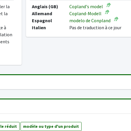
er la
Anglais (GB)
Copland's model
t la
Allemand
Copland-Modell
Espagnol
modelo de Conpland
e à
Italien
Pas de traduction à ce jour
ulation
ments
e réduit
modèle ou type d'un produit