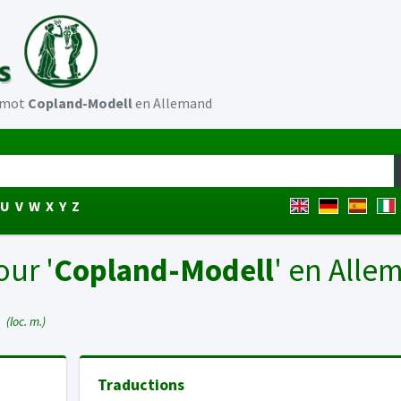
u mot
Copland-Modell
en Allemand
U
V
W
X
Y
Z
our '
Copland-Modell
' en Alle
D
(loc. m.)
Traductions