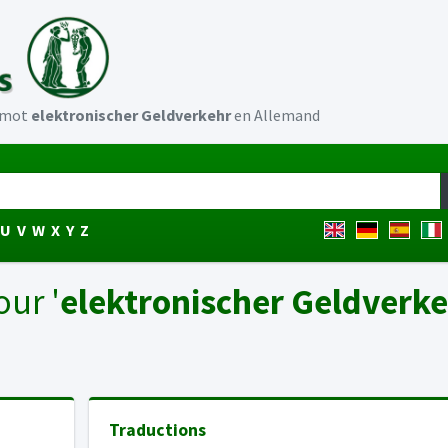
u mot
elektronischer Geldverkehr
en Allemand
U
V
W
X
Y
Z
our '
elektronischer Geldverk
Traductions