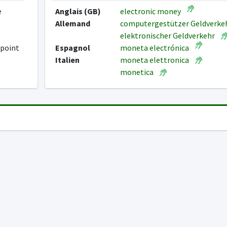
e
Anglais (GB)
electronic money
Allemand
computergestützer Geldverk
elektronischer Geldverkehr
 point
Espagnol
moneta electrónica
Italien
moneta elettronica
monetica