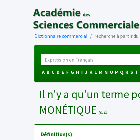
Dictionnaire commercial
recherche à partir d
A
B
C
D
E
F
G
H
I
J
K
L
M
N
O
P
Q
R
S
T
Il n'y a qu'un terme p
MONÉTIQUE
(n. f.)
Définition(s)