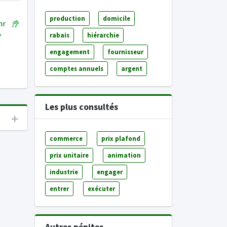
production
domicile
ehr
rabais
hiérarchie
engagement
fournisseur
comptes annuels
argent
Les plus consultés
commerce
prix plafond
prix unitaire
animation
industrie
engager
entrer
exécuter