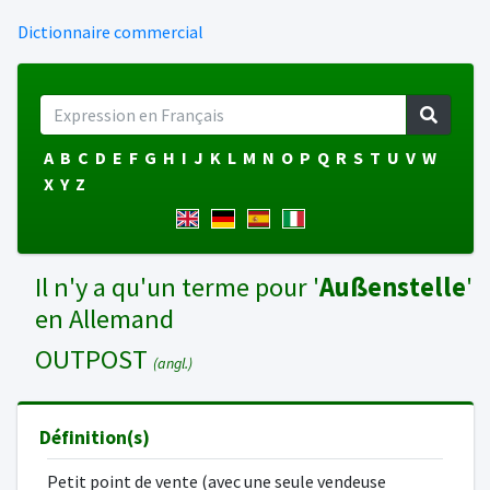
Dictionnaire commercial
A
B
C
D
E
F
G
H
I
J
K
L
M
N
O
P
Q
R
S
T
U
V
W
X
Y
Z
Il n'y a qu'un terme pour '
Außenstelle
'
en Allemand
OUTPOST
(angl.)
Définition(s)
Petit point de vente (avec une seule vendeuse