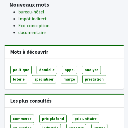
Nouveaux mots
bureau-hôtel
Impôt indirect
Eco-conception
documentaire
Mots à découvrir
politique
domicile
appel
analyse
loterie
spécialiser
marge
prestation
Les plus consultés
commerce
prix plafond
prix unitaire