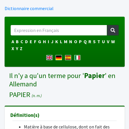
Dictionnaire commercial
A
B
C
D
E
F
G
H
I
J
K
L
M
N
O
P
Q
R
S
T
U
V
W
X
Y
Z
Il n'y a qu'un terme pour '
Papier
' en
Allemand
PAPIER
(n. m.)
Définition(s)
Matière à base de cellulose, dont on fait des