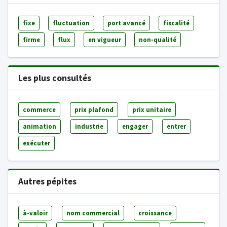
fixe
fluctuation
port avancé
fiscalité
firme
flux
en vigueur
non-qualité
Les plus consultés
commerce
prix plafond
prix unitaire
animation
industrie
engager
entrer
exécuter
Autres pépites
à-valoir
nom commercial
croissance