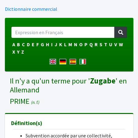
Dictionnaire commercial
A
B
C
D
E
F
G
H
I
J
K
L
M
N
O
P
Q
R
S
T
U
V
W
X
Y
Z
Il n'y a qu'un terme pour '
Zugabe
' en
Allemand
PRIME
(n. f.)
Définition(s)
Subvention accordée par une collectivité,