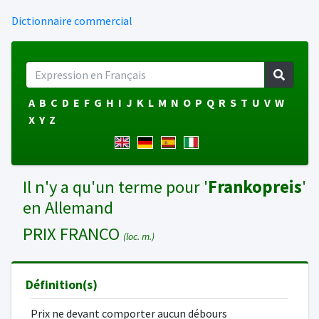
Dictionnaire commercial
A
B
C
D
E
F
G
H
I
J
K
L
M
N
O
P
Q
R
S
T
U
V
W
X
Y
Z
Il n'y a qu'un terme pour '
Frankopreis
'
en Allemand
PRIX FRANCO
(loc. m.)
Définition(s)
Prix ne devant comporter aucun débours