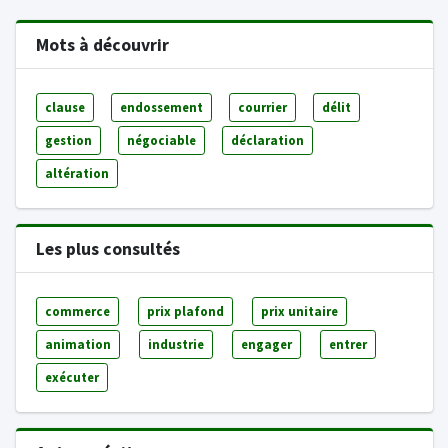
Mots à découvrir
clause
endossement
courrier
délit
gestion
négociable
déclaration
altération
Les plus consultés
commerce
prix plafond
prix unitaire
animation
industrie
engager
entrer
exécuter