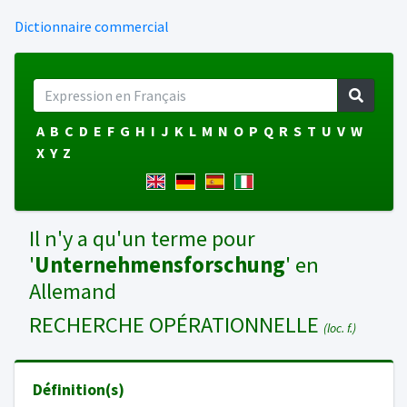
Dictionnaire commercial
A
B
C
D
E
F
G
H
I
J
K
L
M
N
O
P
Q
R
S
T
U
V
W
X
Y
Z
Il n'y a qu'un terme pour
'
Unternehmensforschung
' en
Allemand
RECHERCHE OPÉRATIONNELLE
(loc. f.)
Définition(s)