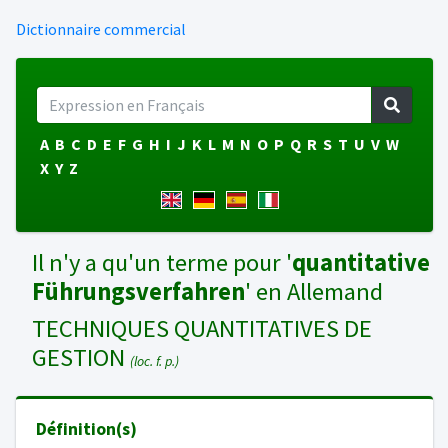
Dictionnaire commercial
A
B
C
D
E
F
G
H
I
J
K
L
M
N
O
P
Q
R
S
T
U
V
W
X
Y
Z
Il n'y a qu'un terme pour '
quantitative
Führungsverfahren
' en Allemand
TECHNIQUES QUANTITATIVES DE
GESTION
(loc. f. p.)
Définition(s)