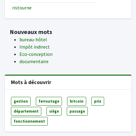
ristourne
Nouveaux mots
bureau-hôtel
Impôt indirect
Eco-conception
documentaire
Mots à découvrir
gestion
ferroutage
bitcoin
prix
département
siège
passage
fonctionnement