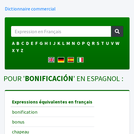
Dictionnaire commercial
A
B
C
D
E
F
G
H
I
J
K
L
M
N
O
P
Q
R
S
T
U
V
W
X
Y
Z
POUR '
BONIFICACIÓN
' EN ESPAGNOL :
Expressions équivalentes en français
bonification
bonus
chapeau