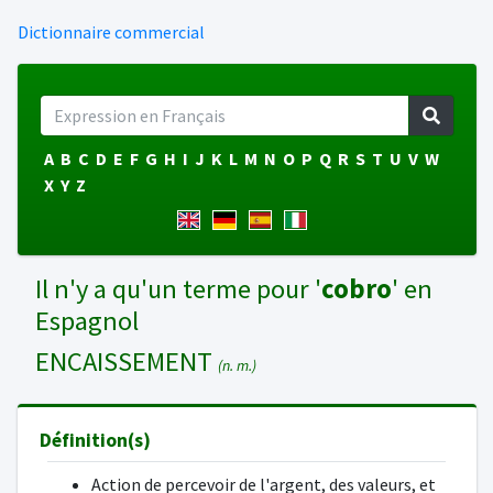
Dictionnaire commercial
A
B
C
D
E
F
G
H
I
J
K
L
M
N
O
P
Q
R
S
T
U
V
W
X
Y
Z
Il n'y a qu'un terme pour '
cobro
' en
Espagnol
ENCAISSEMENT
(n. m.)
Définition(s)
Action de percevoir de l'argent, des valeurs, et