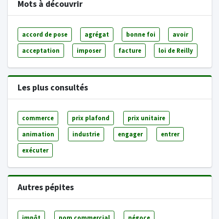
Mots à découvrir
accord de pose
agrégat
bonne foi
avoir
acceptation
imposer
facture
loi de Reilly
Les plus consultés
commerce
prix plafond
prix unitaire
animation
industrie
engager
entrer
exécuter
Autres pépites
impôt
nom commercial
négoce