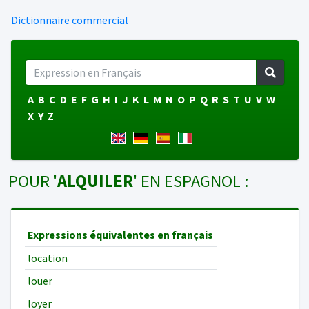
Dictionnaire commercial
A
B
C
D
E
F
G
H
I
J
K
L
M
N
O
P
Q
R
S
T
U
V
W
X
Y
Z
POUR '
ALQUILER
' EN ESPAGNOL :
Expressions équivalentes en français
location
louer
loyer