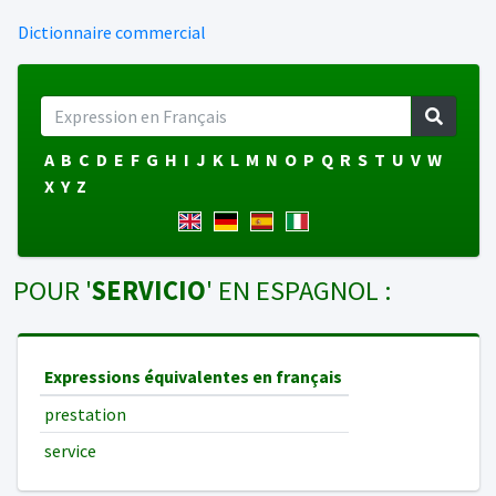
Dictionnaire commercial
A
B
C
D
E
F
G
H
I
J
K
L
M
N
O
P
Q
R
S
T
U
V
W
X
Y
Z
POUR '
SERVICIO
' EN ESPAGNOL :
Expressions équivalentes en français
prestation
service