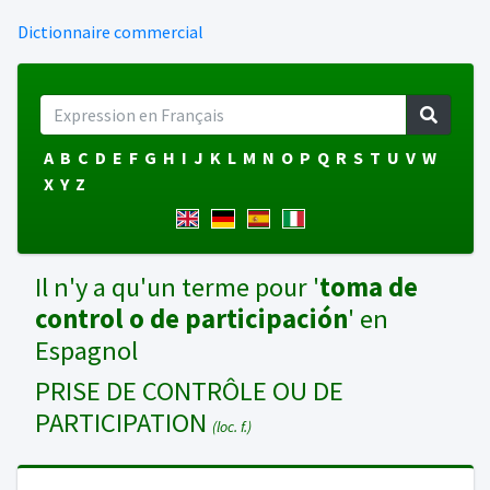
Dictionnaire commercial
A
B
C
D
E
F
G
H
I
J
K
L
M
N
O
P
Q
R
S
T
U
V
W
X
Y
Z
Il n'y a qu'un terme pour '
toma de
control o de participación
' en
Espagnol
PRISE DE CONTRÔLE OU DE
PARTICIPATION
(loc. f.)