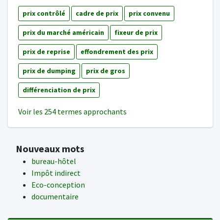
prix contrôlé
cadre de prix
prix convenu
prix du marché américain
fixeur de prix
prix de reprise
effondrement des prix
prix de dumping
prix de gros
différenciation de prix
Voir les 254 termes approchants
Nouveaux mots
bureau-hôtel
Impôt indirect
Eco-conception
documentaire