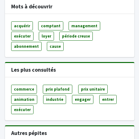
Mots à découvrir
acquérir
comptant
management
exécuter
loyer
période creuse
abonnement
cause
Les plus consultés
commerce
prix plafond
prix unitaire
animation
industrie
engager
entrer
exécuter
Autres pépites