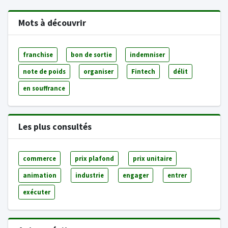
Mots à découvrir
franchise
bon de sortie
indemniser
note de poids
organiser
Fintech
délit
en souffrance
Les plus consultés
commerce
prix plafond
prix unitaire
animation
industrie
engager
entrer
exécuter