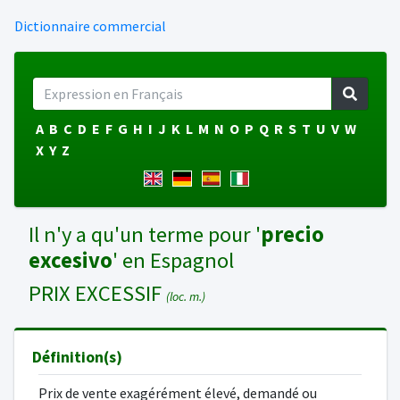
Dictionnaire commercial
A
B
C
D
E
F
G
H
I
J
K
L
M
N
O
P
Q
R
S
T
U
V
W
X
Y
Z
Il n'y a qu'un terme pour '
precio
excesivo
' en Espagnol
PRIX EXCESSIF
(loc. m.)
Définition(s)
Prix de vente exagérément élevé, demandé ou