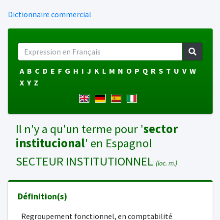
Dictionnaire commercial
A
B
C
D
E
F
G
H
I
J
K
L
M
N
O
P
Q
R
S
T
U
V
W
X
Y
Z
Il n'y a qu'un terme pour '
sector
institucional
' en Espagnol
SECTEUR INSTITUTIONNEL
(loc. m.)
Définition(s)
Regroupement fonctionnel, en comptabilité