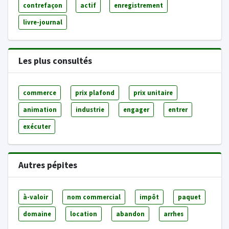
contrefaçon
actif
enregistrement
livre-journal
Les plus consultés
commerce
prix plafond
prix unitaire
animation
industrie
engager
entrer
exécuter
Autres pépites
à-valoir
nom commercial
impôt
paquet
domaine
location
abandon
arrhes