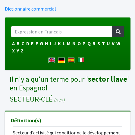
Dictionnaire commercial
A
B
C
D
E
F
G
H
I
J
K
L
M
N
O
P
Q
R
S
T
U
V
W
X
Y
Z
Il n'y a qu'un terme pour '
sector llave
'
en Espagnol
SECTEUR-CLÉ
(n. m.)
Définition(s)
Secteur d'activité qui conditionne le développement