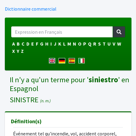
Dictionnaire commercial
A
B
C
D
E
F
G
H
I
J
K
L
M
N
O
P
Q
R
S
T
U
V
W
X
Y
Z
Il n'y a qu'un terme pour '
siniestro
' en
Espagnol
SINISTRE
(n. m.)
Définition(s)
Événement tel qu'incendie, vol, accident corporel,