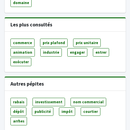
domaine
Les plus consultés
commerce
prix plafond
prix unitaire
animation
industrie
engager
entrer
exécuter
Autres pépites
rabais
investissement
nom commercial
dépôt
publicité
impôt
courtier
arrhes