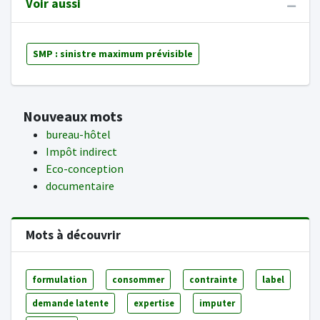
Voir aussi
SMP : sinistre maximum prévisible
Nouveaux mots
bureau-hôtel
Impôt indirect
Eco-conception
documentaire
Mots à découvrir
formulation
consommer
contrainte
label
demande latente
expertise
imputer