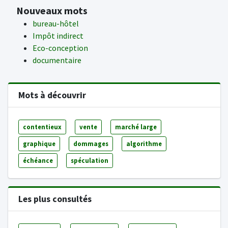
Nouveaux mots
bureau-hôtel
Impôt indirect
Eco-conception
documentaire
Mots à découvrir
contentieux
vente
marché large
graphique
dommages
algorithme
échéance
spéculation
Les plus consultés