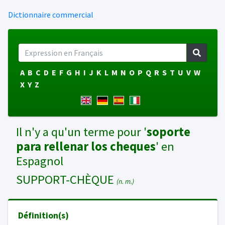
Dictionnaire commercial
A
B
C
D
E
F
G
H
I
J
K
L
M
N
O
P
Q
R
S
T
U
V
W
X
Y
Z
Il n'y a qu'un terme pour '
soporte
para rellenar los cheques
' en
Espagnol
SUPPORT-CHÈQUE
(n. m.)
Définition(s)