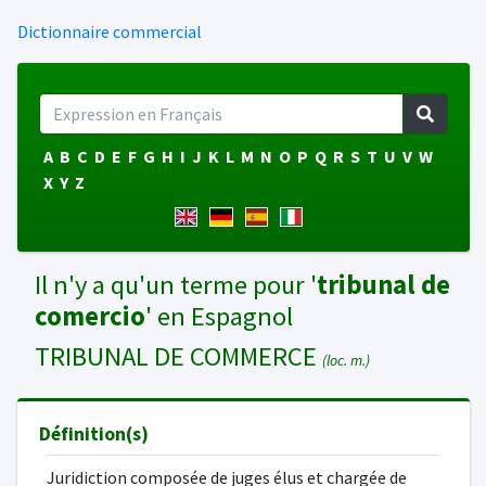
Dictionnaire commercial
A
B
C
D
E
F
G
H
I
J
K
L
M
N
O
P
Q
R
S
T
U
V
W
X
Y
Z
Il n'y a qu'un terme pour '
tribunal de
comercio
' en Espagnol
TRIBUNAL DE COMMERCE
(loc. m.)
Définition(s)
Juridiction composée de juges élus et chargée de