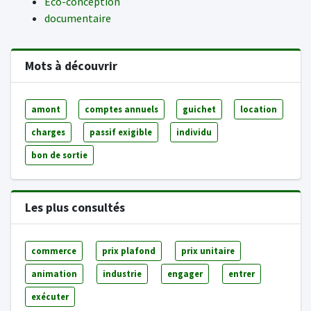
Eco-conception
documentaire
Mots à découvrir
amont
comptes annuels
guichet
location
charges
passif exigible
individu
bon de sortie
Les plus consultés
commerce
prix plafond
prix unitaire
animation
industrie
engager
entrer
exécuter