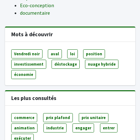
Eco-conception
documentaire
Mots à découvrir
Vendredi noir
aval
loi
position
investissement
déstockage
nuage hybride
économie
Les plus consultés
commerce
prix plafond
prix unitaire
animation
industrie
engager
entrer
exécuter