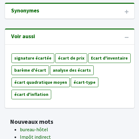
Synonymes
Voir aussi
signature écartée
écart de prix
Ecart d'inventaire
barème d'écart
analyse des écarts
écart quadratique moyen
écart-type
écart d'inflation
Nouveaux mots
bureau-hôtel
Impôt indirect