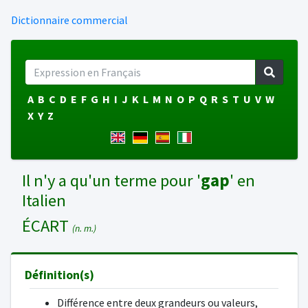
Dictionnaire commercial
A
B
C
D
E
F
G
H
I
J
K
L
M
N
O
P
Q
R
S
T
U
V
W
X
Y
Z
Il n'y a qu'un terme pour '
gap
' en
Italien
ÉCART
(n. m.)
Définition(s)
Différence entre deux grandeurs ou valeurs,