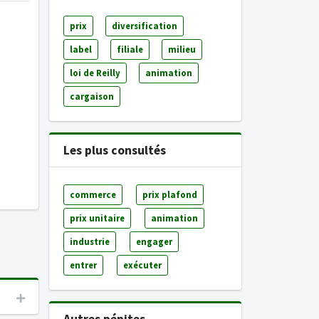
prix
diversification
label
filiale
milieu
loi de Reilly
animation
cargaison
Les plus consultés
commerce
prix plafond
prix unitaire
animation
industrie
engager
entrer
exécuter