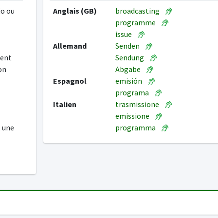
io ou
Anglais (GB)
broadcasting
programme
issue
Allemand
Senden
ment
Sendung
son
Abgabe
Espagnol
emisión
programa
Italien
trasmissione
emissione
, une
programma