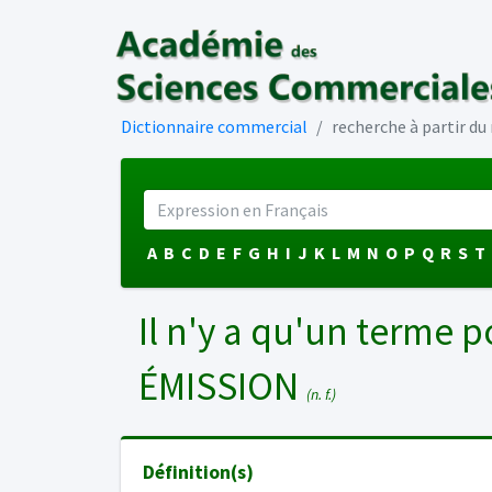
Dictionnaire commercial
recherche à partir d
A
B
C
D
E
F
G
H
I
J
K
L
M
N
O
P
Q
R
S
T
Il n'y a qu'un terme p
ÉMISSION
(n. f.)
Définition(s)