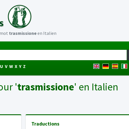
u mot
trasmissione
en Italien
U
V
W
X
Y
Z
our '
trasmissione
' en Italien
Traductions