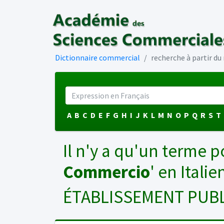
Dictionnaire commercial
recherche à partir d
A
B
C
D
E
F
G
H
I
J
K
L
M
N
O
P
Q
R
S
T
Il n'y a qu'un terme p
Commercio
' en Italie
ÉTABLISSEMENT PUBL