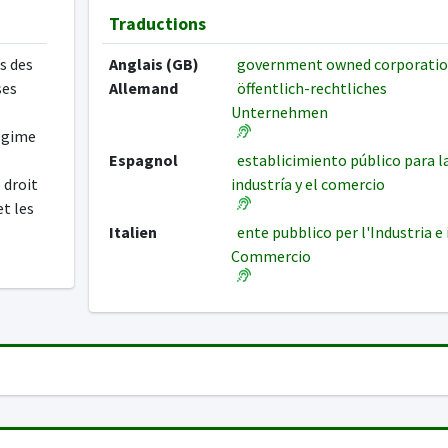
Traductions
s des
Anglais (GB)
government owned corporati
ses
Allemand
öffentlich-rechtliches
Unternehmen
égime
Espagnol
establicimiento público para l
 droit
industría y el comercio
et les
Italien
ente pubblico per l'Industria e 
Commercio