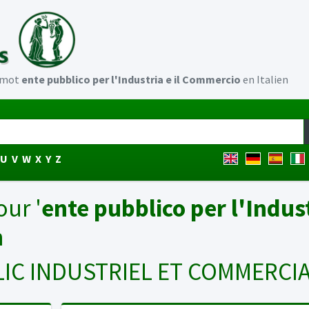
u mot
ente pubblico per l'Industria e il Commercio
en Italien
U
V
W
X
Y
Z
our '
ente pubblico per l'Industr
n
IC INDUSTRIEL ET COMMERCIA