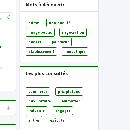
Mots à découvrir
on
prime
non-qualité
nuage public
négociation
budget
paiement
a
établissement
mercatique
il
Les plus consultés
commerce
prix plafond
prix unitaire
animation
industrie
engager
entrer
exécuter