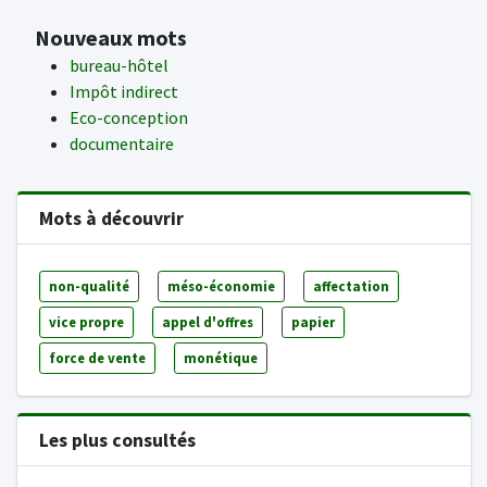
Nouveaux mots
bureau-hôtel
Impôt indirect
Eco-conception
documentaire
Mots à découvrir
non-qualité
méso-économie
affectation
vice propre
appel d'offres
papier
force de vente
monétique
Les plus consultés