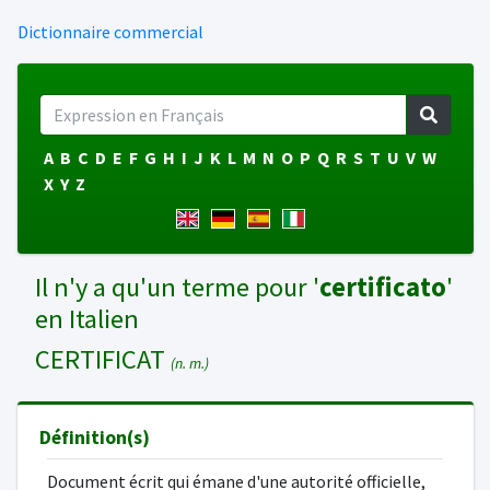
Dictionnaire commercial
A
B
C
D
E
F
G
H
I
J
K
L
M
N
O
P
Q
R
S
T
U
V
W
X
Y
Z
Il n'y a qu'un terme pour '
certificato
'
en Italien
CERTIFICAT
(n. m.)
Définition(s)
Document écrit qui émane d'une autorité officielle,