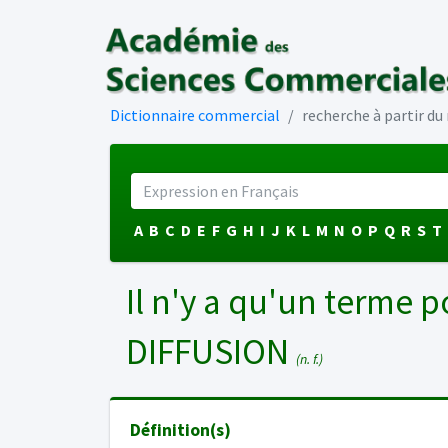
Dictionnaire commercial
recherche à partir d
A
B
C
D
E
F
G
H
I
J
K
L
M
N
O
P
Q
R
S
T
Il n'y a qu'un terme p
DIFFUSION
(n. f.)
Définition(s)