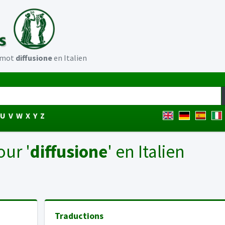
u mot
diffusione
en Italien
U
V
W
X
Y
Z
our '
diffusione
' en Italien
Traductions