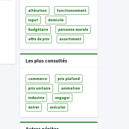
altération
fonctionnement
input
domicile
budgétaire
personne morale
offre de prix
assortiment
Les plus consultés
commerce
prix plafond
prix unitaire
animation
industrie
engager
entrer
exécuter