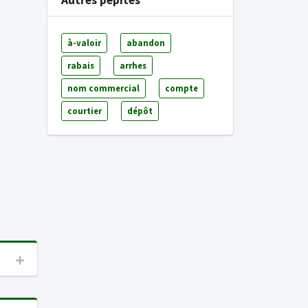
Autres pépites
à-valoir
abandon
rabais
arrhes
nom commercial
compte
courtier
dépôt