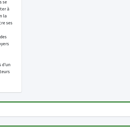
s se
rter à
n la
tre ses
 des
oyers
s d'un
teurs