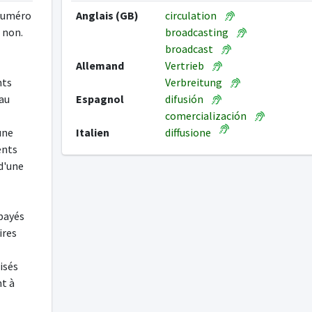
 numéro
Anglais (GB)
circulation
 non.
broadcasting
broadcast
Allemand
Vertrieb
nts
Verbreitung
au
Espagnol
difusión
comercialización
une
Italien
diffusione
ents
 d'une
payés
ires
isés
nt à